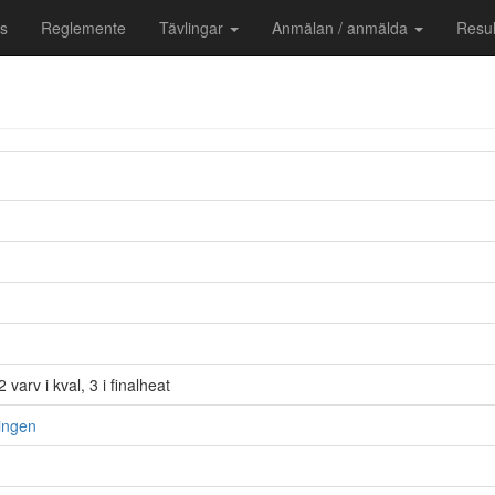
ns
Reglemente
Tävlingar
Anmälan / anmälda
Resul
 varv i kval, 3 i finalheat
lingen