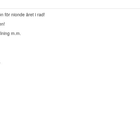
n för nionde året i rad!
en!
ållning m.m.
.