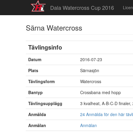
Dala Watercross Cup 2016
Lice
Särna Watercross
Tävlingsinfo
Datum
2016-07-23
Plats
Särnasjön
Tävlingsform
Watercross
Bantyp
Crossbana med hopp
Tävlingsupplägg
3 kvalheat, A-B-C-D finaler, 2
Anmälda
24 Anmälda för den här täv
Anmälan
Anmälan