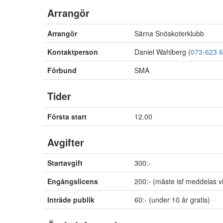
Arrangör
Arrangör
Särna Snöskoterklubb
Kontaktperson
Daniel Wahlberg (
073-623 6
Förbund
SMA
Tider
Första start
12.00
Avgifter
Startavgift
300:-
Engångslicens
200:- (måste isf meddelas 
Inträde publik
60:- (under 10 år gratis)