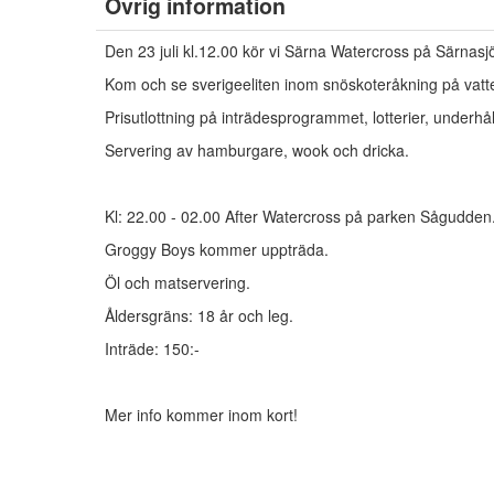
Övrig information
Den 23 juli kl.12.00 kör vi Särna Watercross på Särnasjö
Kom och se sverigeeliten inom snöskoteråkning på vatt
Prisutlottning på inträdesprogrammet, lotterier, underh
Servering av hamburgare, wook och dricka.
Kl: 22.00 - 02.00 After Watercross på parken Sågudden
Groggy Boys kommer uppträda.
Öl och matservering.
Åldersgräns: 18 år och leg.
Inträde: 150:-
Mer info kommer inom kort!