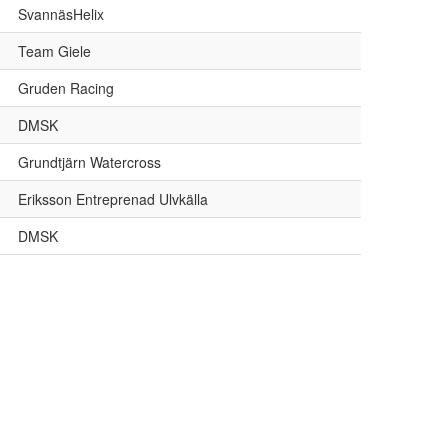
SvannäsHelix
Team Giele
Gruden Racing
DMSK
Grundtjärn Watercross
Eriksson Entreprenad Ulvkälla
DMSK