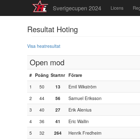
Sverigecupen 2024
Licens
Re
Resultat Hoting
Visa heatresultat
Open mod
#
Poäng
Startnr
Förare
1
50
13
Emil Wikström
2
44
56
Samuel Eriksson
3
40
27
Erik Alenius
4
36
41
Eric Wallin
5
32
264
Henrik Fredheim