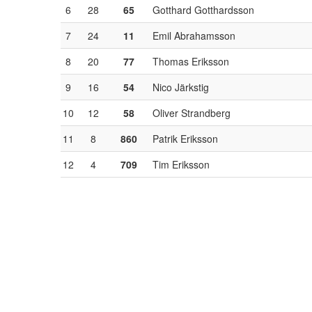
6
28
65
Gotthard Gotthardsson
7
24
11
Emil Abrahamsson
8
20
77
Thomas Eriksson
9
16
54
Nico Järkstig
10
12
58
Oliver Strandberg
11
8
860
Patrik Eriksson
12
4
709
Tim Eriksson