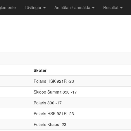
glemente
Tävlingar
Anmälan / anmälda
Resultat
Skoter
Polaris HSK 921R -23
Skidoo Summit 850 -17
Polaris 800 -17
Polaris HSK 921R -23
Polaris Khaos -23