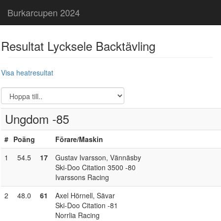
Burkarcupen 2024
Resultat Lycksele Backtävling
Visa heatresultat
Ungdom -85
#
Poäng
Förare
/Maskin
1
54.5
17
Gustav Ivarsson
, Vännäsby
Ski-Doo Citation 3500 -80
Ivarssons Racing
2
48.0
61
Axel Hörnell
, Sävar
Ski-Doo Citation -81
Norrlia Racing