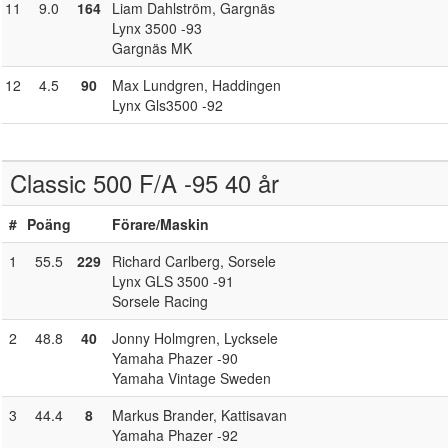
11
9.0
164
Liam Dahlström
, Gargnäs
Lynx 3500 -93
Gargnäs MK
12
4.5
90
Max Lundgren
, Haddingen
Lynx Gls3500 -92
Classic 500 F/A -95 40 år
#
Poäng
Förare
/Maskin
1
55.5
229
Richard Carlberg
, Sorsele
Lynx GLS 3500 -91
Sorsele Racing
2
48.8
40
Jonny Holmgren
, Lycksele
Yamaha Phazer -90
Yamaha Vintage Sweden
3
44.4
8
Markus Brander
, Kattisavan
Yamaha Phazer -92