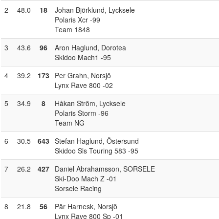
2
48.0
18
Johan Björklund
, Lycksele
Polaris Xcr -99
Team 1848
3
43.6
96
Aron Haglund
, Dorotea
Skidoo Mach1 -95
4
39.2
173
Per Grahn
, Norsjö
Lynx Rave 800 -02
5
34.9
8
Håkan Ström
, Lycksele
Polaris Storm -96
Team NG
6
30.5
643
Stefan Haglund
, Östersund
Skidoo Sls Touring 583 -95
7
26.2
427
Daniel Abrahamsson
, SORSELE
Ski-Doo Mach Z -01
Sorsele Racing
8
21.8
56
Pär Harnesk
, Norsjö
Lynx Rave 800 Sp -01