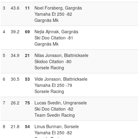
3
43.6
11
Noel Forsberg
, Gargnäs
Yamaha Et 250 -82
Gargnäs Mk
4
39.2
69
Nejla Ajnnak
, Gargnäs
Ski Doo Citation -81
Gargnäs Mk
5
34.9
21
Nilas Jonsson
, Blattnicksele
Skidoo Citation -80
Sorsele Racing
6
30.5
53
Vide Jonsson
, Blattnicksele
Yamaha Et 250 -79
Sorsele Racing
7
26.2
75
Lucas Svedin
, Umgransele
Ski Doo Citation -82
Team Svedin Racing
8
21.8
54
Linus Burman
, Sorsele
Yamaha Et 250 -82