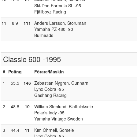
Ski-Doo Formula SL -95
Fjällboyz Racing
11
8.9
111
Anders Larsson
, Storuman
Yamaha PZ 480 -90
Bullheads
Classic 600 -1995
#
Poäng
Förare
/Maskin
1
55.5
146
Zebastian Nygren
, Gunnarn
Lynx Cobra -95
Gashäng Racing
2
48.8
10
William Stenlund
, Blattnicksele
Polaris Indy -95
Yamaha Vintage Sweden
3
44.4
11
Kim Öhrnell
, Sorsele
Lynx Cobra -95