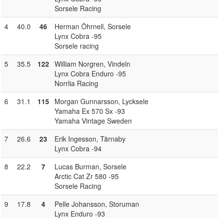
Sorsele Racing
4
40.0
46
Herman Öhrnell
, Sorsele
Lynx Cobra -95
Sorsele racing
5
35.5
122
William Norgren
, Vindeln
Lynx Cobra Enduro -95
Norrlia Racing
6
31.1
115
Morgan Gunnarsson
, Lycksele
Yamaha Ex 570 Sx -93
Yamaha Vintage Sweden
7
26.6
23
Erik Ingesson
, Tärnaby
Lynx Cobra -94
8
22.2
7
Lucas Burman
, Sorsele
Arctic Cat Zr 580 -95
Sorsele Racing
9
17.8
4
Pelle Johansson
, Storuman
Lynx Enduro -93