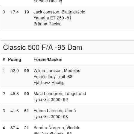
Sorsele Racing
9
17.4
19
Jack Jonsson
, Blattnicksele
Yamaha ET 250 -81
Bränna Racing
Classic 500 F/A -95 Dam
#
Poäng
Förare
/Maskin
1
52.0
99
Wilma Larsson
, Medelås
Polaris Indy Trail -88
Fjällboyz Racing
2
45.8
90
Maja Lundgren
, Långstrand
Lynx Gls 3500 -92
3
41.6
61
Emma Larsson
, Umeå
Lynx Gls 3500 -93
4
37.4
21
Sandra Norgren
, Vindeln
Ski Doo Skandic -95