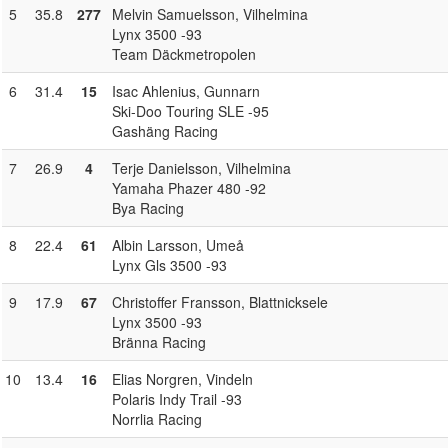
5
35.8
277
Melvin Samuelsson
, Vilhelmina
Lynx 3500 -93
Team Däckmetropolen
6
31.4
15
Isac Ahlenius
, Gunnarn
Ski-Doo Touring SLE -95
Gashäng Racing
7
26.9
4
Terje Danielsson
, Vilhelmina
Yamaha Phazer 480 -92
Bya Racing
8
22.4
61
Albin Larsson
, Umeå
Lynx Gls 3500 -93
9
17.9
67
Christoffer Fransson
, Blattnicksele
Lynx 3500 -93
Bränna Racing
10
13.4
16
Elias Norgren
, Vindeln
Polaris Indy Trail -93
Norrlia Racing