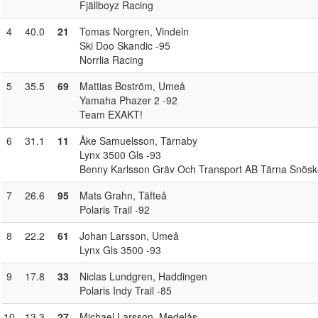
Fjällboyz Racing
4
40.0
21
Tomas Norgren
, Vindeln
Ski Doo Skandic -95
Norrlia Racing
5
35.5
69
Mattias Boström
, Umeå
Yamaha Phazer 2 -92
Team EXAKT!
6
31.1
11
Åke Samuelsson
, Tärnaby
Lynx 3500 Gls -93
Benny Karlsson Gräv Och Transport AB Tärna Snösk
7
26.6
95
Mats Grahn
, Täfteå
Polaris Trail -92
8
22.2
61
Johan Larsson
, Umeå
Lynx Gls 3500 -93
9
17.8
33
Niclas Lundgren
, Haddingen
Polaris Indy Trail -85
10
13.3
27
Michael Larsson
, Medelås