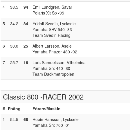
4
38.5
94
Emil Lundgren
, Sävar
Polaris Xlt Sp -95
5
34.2
84
Fridolf Svedin
, Lycksele
Yamaha SRV 540 -83
Team Svedin Racing
6
30.0
25
Albert Larsson
, Åsele
Yamaha Phazer 480 -92
7
25.7
16
Lars Samuelsson
, Vilhelmina
Yamaha Srx 440 -80
Team Däckmetropolen
Classic 800 -RACER 2002
#
Poäng
Förare
/Maskin
1
54.5
68
Robin Hansson
, Lycksele
Yamaha Srx 700 -01