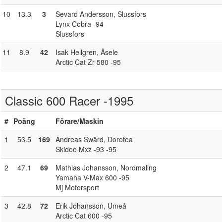
10
13.3
3
Sevard Andersson
, Slussfors
Lynx Cobra -94
Slussfors
11
8.9
42
Isak Hellgren
, Åsele
Arctic Cat Zr 580 -95
Classic 600 Racer -1995
#
Poäng
Förare
/Maskin
1
53.5
169
Andreas Swärd
, Dorotea
Skidoo Mxz -93 -95
2
47.1
69
Mathias Johansson
, Nordmaling
Yamaha V-Max 600 -95
Mj Motorsport
3
42.8
72
Erik Johansson
, Umeå
Arctic Cat 600 -95