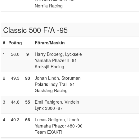
Norrlia Racing
Classic 500 F/A -95
#
Poäng
Förare
/Maskin
1
56.0
9
Harry Broberg
, Lycksele
Yamaha Phazer ll -91
Kroksjö Racing
2
49.3
93
Johan Lindh
, Storuman
Polaris Indy Trail -91
Gashäng Racing
3
44.8
55
Emil Fahlgren
, Vindeln
Lynx 3300 -87
4
40.3
66
Lucas Gelfgren
, Umeå
Yamaha Phazer 480 -90
Team EXAKT!